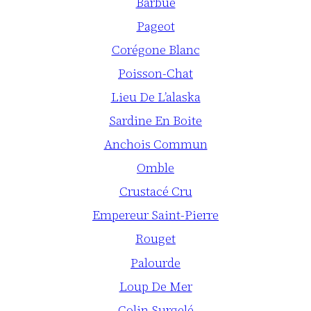
Barbue
Pageot
Corégone Blanc
Poisson-Chat
Lieu De L’alaska
Sardine En Boite
Anchois Commun
Omble
Crustacé Cru
Empereur Saint-Pierre
Rouget
Palourde
Loup De Mer
Colin Surgelé