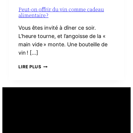
Peut-on offrir du vin comme cadeau
alimentaire ?
Vous êtes invité à dîner ce soir.
L’heure tourne, et l’angoisse de la «
main vide » monte. Une bouteille de
vin ! […]
PEUT-
LIRE PLUS
ON
OFFRIR
DU
VIN
COMME
CADEAU
ALIMENTAIRE ?