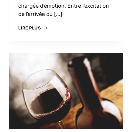
chargée d’émotion. Entre l’excitation
de l’arrivée du […]
TROUSSE
LIRE PLUS
DE
TOILETTE
MINIMALISTE
À
LA
MATERNITÉ :
LE
VRAI
NÉCESSAIRE