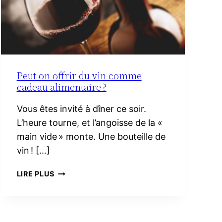
Peut-on offrir du vin comme
cadeau alimentaire ?
Vous êtes invité à dîner ce soir.
L’heure tourne, et l’angoisse de la «
main vide » monte. Une bouteille de
vin ! […]
PEUT-
LIRE PLUS
ON
OFFRIR
DU
VIN