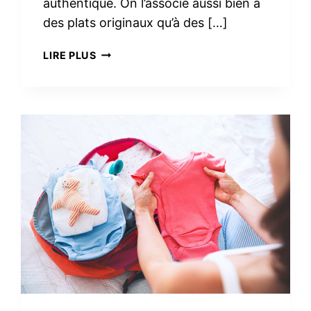
authentique. On l’associe aussi bien à
des plats originaux qu’à des […]
3
LIRE PLUS
RECETTES
FACILES
AVEC
DU
CHORIZO
IBÉRIQUE