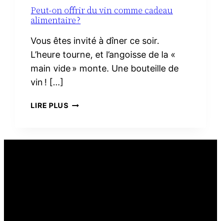
Peut-on offrir du vin comme cadeau
alimentaire ?
Vous êtes invité à dîner ce soir.
L’heure tourne, et l’angoisse de la «
main vide » monte. Une bouteille de
vin ! […]
PEUT-
LIRE PLUS
ON
OFFRIR
DU
VIN
COMME
CADEAU
ALIMENTAIRE ?