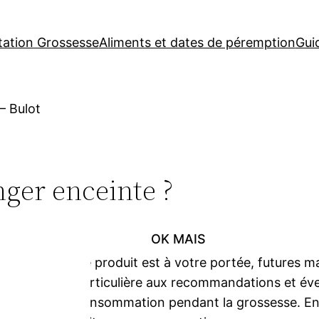
tation Grossesse
Aliments et dates de péremption
Gui
–
Bulot
ger enceinte ?
OK MAIS
Ce produit est à votre portée, futures m
particulière aux recommandations et éven
consommation pendant la grossesse. En ca