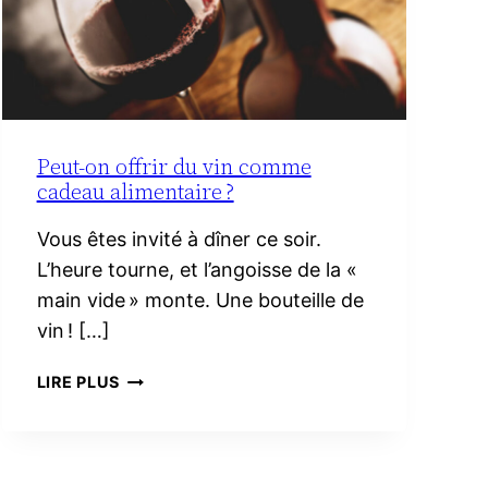
Peut-on offrir du vin comme
cadeau alimentaire ?
Vous êtes invité à dîner ce soir.
L’heure tourne, et l’angoisse de la «
main vide » monte. Une bouteille de
vin ! […]
PEUT-
LIRE PLUS
ON
OFFRIR
DU
VIN