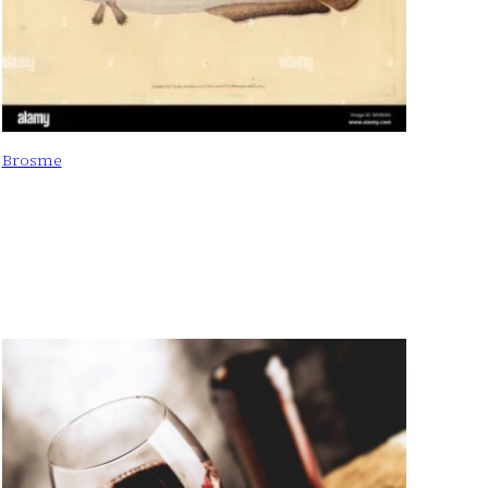
Brosme
: