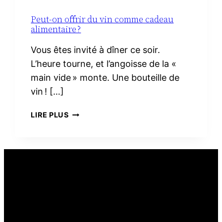
Peut-on offrir du vin comme cadeau
alimentaire ?
Vous êtes invité à dîner ce soir.
L’heure tourne, et l’angoisse de la «
main vide » monte. Une bouteille de
vin ! […]
PEUT-
LIRE PLUS
ON
OFFRIR
DU
VIN
COMME
CADEAU
ALIMENTAIRE ?