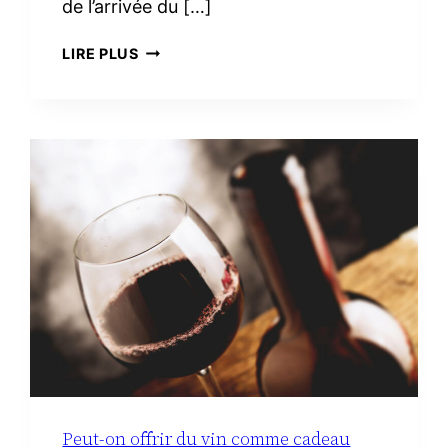
de l’arrivée du […]
TROUSSE
LIRE PLUS
DE
TOILETTE
MINIMALISTE
À
LA
MATERNITÉ :
LE
VRAI
NÉCESSAIRE
Peut-on offrir du vin comme cadeau