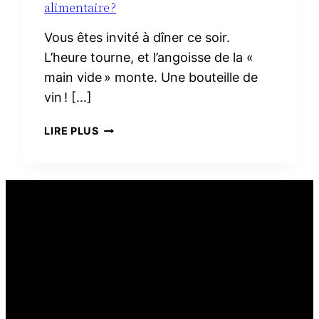
alimentaire ?
Vous êtes invité à dîner ce soir.
L’heure tourne, et l’angoisse de la «
main vide » monte. Une bouteille de
vin ! […]
PEUT-
LIRE PLUS
ON
OFFRIR
DU
VIN
COMME
CADEAU
ALIMENTAIRE ?