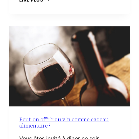
DE
TOILETTE
MINIMALISTE
À
LA
MATERNITÉ :
LE
VRAI
NÉCESSAIRE
Peut-on offrir du vin comme cadeau
alimentaire ?
Vous êtes invité à dîner ce soir.