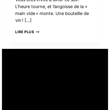
L’heure tourne, et l’angoisse de la «
main vide » monte. Une bouteille de
vin ! […]
PEUT-
LIRE PLUS
ON
OFFRIR
DU
VIN
COMME
CADEAU
ALIMENTAIRE ?