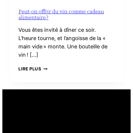
Peut-on offrir du vin comme cadeau
alimentaire ?
Vous êtes invité à dîner ce soir.
L’heure tourne, et l’angoisse de la «
main vide » monte. Une bouteille de
vin ! […]
PEUT-
LIRE PLUS
ON
OFFRIR
DU
VIN
COMME
CADEAU
ALIMENTAIRE ?