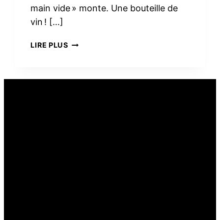
main vide » monte. Une bouteille de
vin ! […]
PEUT-
LIRE PLUS
ON
OFFRIR
DU
VIN
COMME
CADEAU
ALIMENTAIRE ?