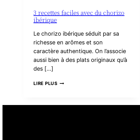
3 recettes faciles avec du chorizo
ibérique
Le chorizo ibérique séduit par sa
richesse en arômes et son
caractère authentique. On l’associe
aussi bien à des plats originaux qu’à
des […]
3
LIRE PLUS
RECETTES
FACILES
AVEC
DU
CHORIZO
IBÉRIQUE