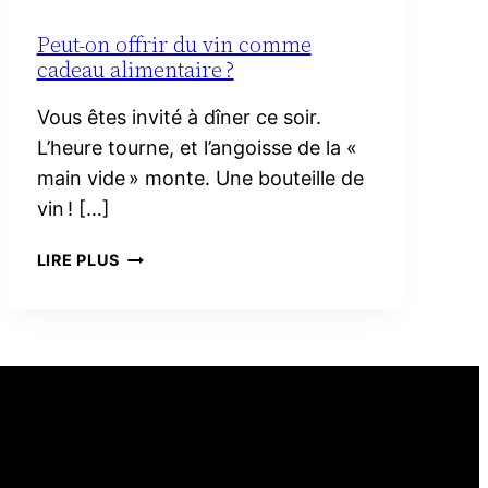
Peut-on offrir du vin comme
cadeau alimentaire ?
Vous êtes invité à dîner ce soir.
L’heure tourne, et l’angoisse de la «
main vide » monte. Une bouteille de
vin ! […]
PEUT-
LIRE PLUS
ON
OFFRIR
DU
VIN
COMME
CADEAU
ALIMENTAIRE ?