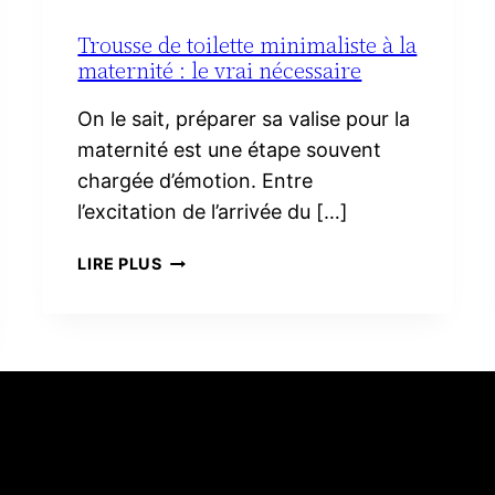
Trousse de toilette minimaliste à la
maternité : le vrai nécessaire
On le sait, préparer sa valise pour la
maternité est une étape souvent
chargée d’émotion. Entre
l’excitation de l’arrivée du […]
TROUSSE
LIRE PLUS
DE
TOILETTE
MINIMALISTE
À
LA
MATERNITÉ :
LE
VRAI
NÉCESSAIRE