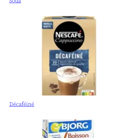
Soda
Décaféiné