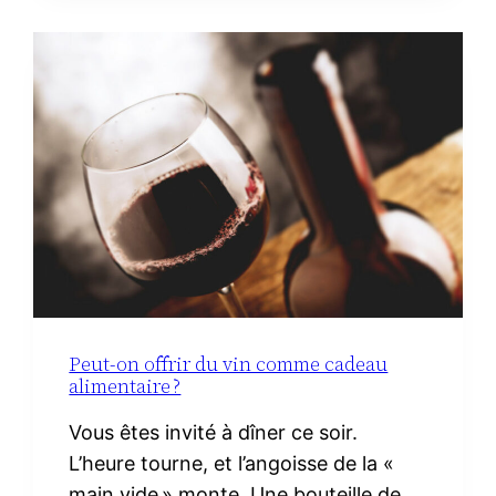
MINIMALISTE
À
LA
MATERNITÉ :
LE
VRAI
NÉCESSAIRE
Peut-on offrir du vin comme cadeau
alimentaire ?
Vous êtes invité à dîner ce soir.
L’heure tourne, et l’angoisse de la «
main vide » monte. Une bouteille de