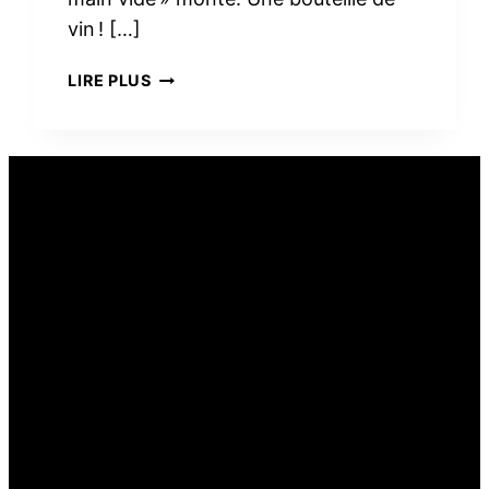
vin ! […]
PEUT-
LIRE PLUS
ON
OFFRIR
DU
VIN
COMME
CADEAU
ALIMENTAIRE ?