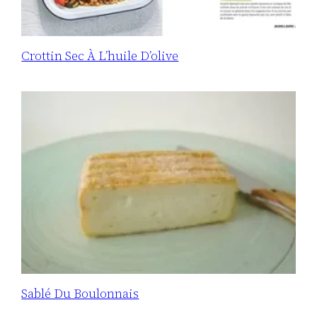
Crottin Sec À L’huile D’olive
Sablé Du Boulonnais