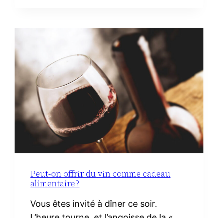
TOILETTE
MINIMALISTE
À
LA
MATERNITÉ :
LE
VRAI
NÉCESSAIRE
Peut-on offrir du vin comme cadeau
alimentaire ?
Vous êtes invité à dîner ce soir.
L’heure tourne, et l’angoisse de la «