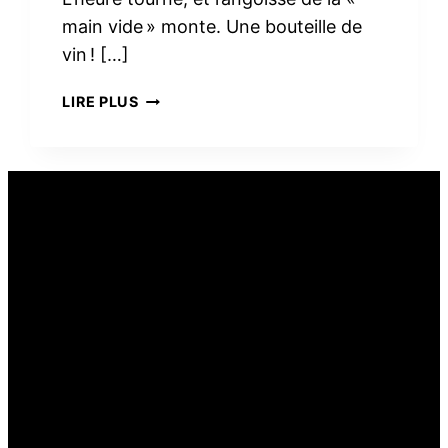
main vide » monte. Une bouteille de
vin ! […]
PEUT-
LIRE PLUS
ON
OFFRIR
DU
VIN
COMME
CADEAU
ALIMENTAIRE ?