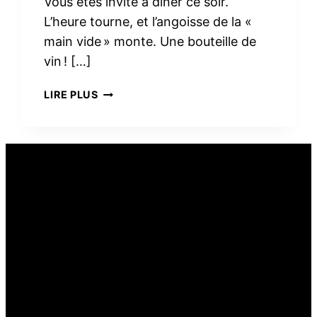
Vous êtes invité à dîner ce soir.
L’heure tourne, et l’angoisse de la «
main vide » monte. Une bouteille de
vin ! […]
PEUT-
LIRE PLUS
ON
OFFRIR
DU
VIN
COMME
CADEAU
ALIMENTAIRE ?