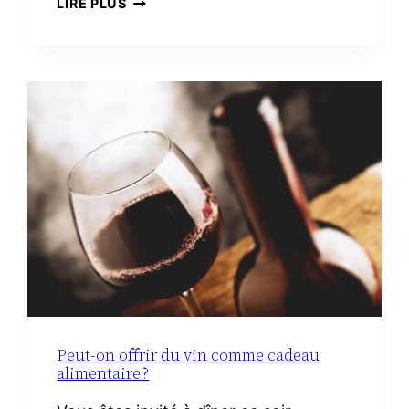
LIRE PLUS
DE
TOILETTE
MINIMALISTE
À
LA
MATERNITÉ :
LE
VRAI
NÉCESSAIRE
Peut-on offrir du vin comme cadeau
alimentaire ?