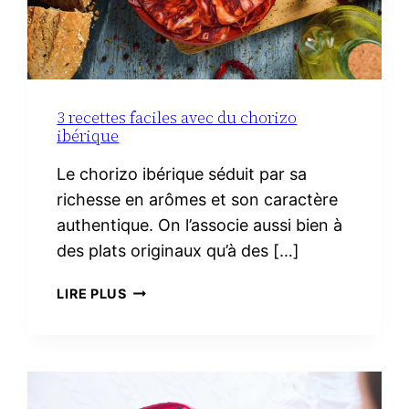
3 recettes faciles avec du chorizo
ibérique
Le chorizo ibérique séduit par sa
richesse en arômes et son caractère
authentique. On l’associe aussi bien à
des plats originaux qu’à des […]
3
LIRE PLUS
RECETTES
FACILES
AVEC
DU
CHORIZO