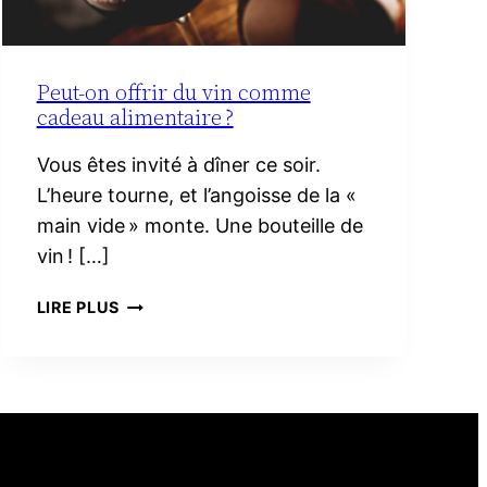
Peut-on offrir du vin comme
cadeau alimentaire ?
Vous êtes invité à dîner ce soir.
L’heure tourne, et l’angoisse de la «
main vide » monte. Une bouteille de
vin ! […]
PEUT-
LIRE PLUS
ON
OFFRIR
DU
VIN
COMME
CADEAU
ALIMENTAIRE ?