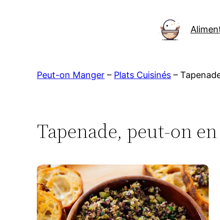
Aller
au
Alimen
contenu
Peut-on Manger
–
Plats Cuisinés
–
Tapenad
Tapenade, peut-on en