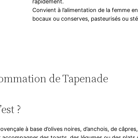
rapidement.
Convient à l’alimentation de la femme e
bocaux ou conserves, pasteurisés ou stér
onsommation de Tapenade
est ?
vençale à base d’olives noires, d’anchois, de câpres, d’
 accompagner des toasts, des légumes ou des plats 