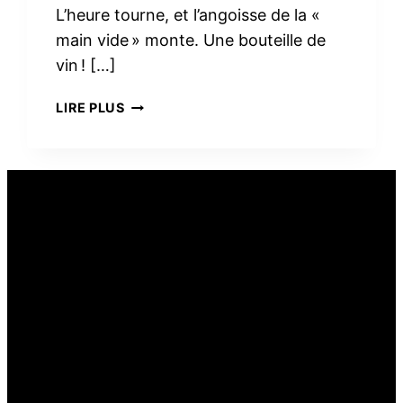
L’heure tourne, et l’angoisse de la «
main vide » monte. Une bouteille de
vin ! […]
PEUT-
LIRE PLUS
ON
OFFRIR
DU
VIN
COMME
CADEAU
ALIMENTAIRE ?