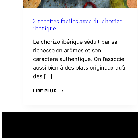
3 recettes faciles avec du chorizo
ibérique
Le chorizo ibérique séduit par sa
richesse en arômes et son
caractère authentique. On l’associe
aussi bien à des plats originaux qu’à
des […]
3
LIRE PLUS
RECETTES
FACILES
AVEC
DU
CHORIZO
IBÉRIQUE