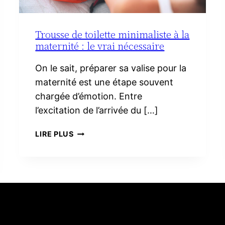
Trousse de toilette minimaliste à la
maternité : le vrai nécessaire
On le sait, préparer sa valise pour la
maternité est une étape souvent
chargée d’émotion. Entre
l’excitation de l’arrivée du […]
TROUSSE
LIRE PLUS
DE
TOILETTE
MINIMALISTE
À
LA
MATERNITÉ :
LE
VRAI