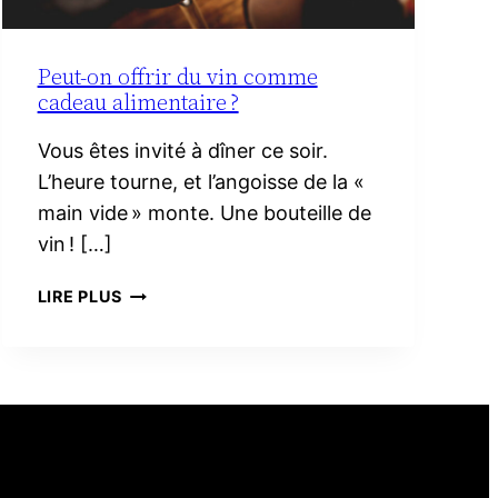
Peut-on offrir du vin comme
cadeau alimentaire ?
Vous êtes invité à dîner ce soir.
L’heure tourne, et l’angoisse de la «
main vide » monte. Une bouteille de
vin ! […]
PEUT-
LIRE PLUS
ON
OFFRIR
DU
VIN
COMME
CADEAU
ALIMENTAIRE ?