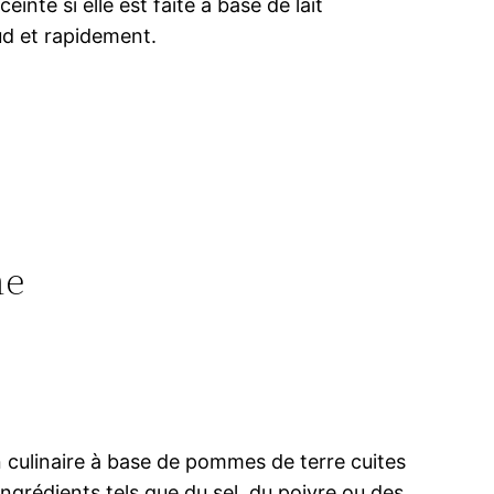
inte si elle est faite à base de lait
ud et rapidement.
ne
 culinaire à base de pommes de terre cuites
ngrédients tels que du sel, du poivre ou des