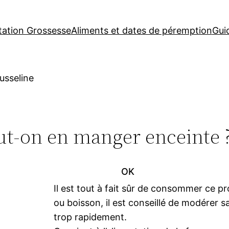
tation Grossesse
Aliments et dates de péremption
Gui
usseline
ut-on en manger enceinte 
OK
Il est tout à fait sûr de consommer ce p
ou boisson, il est conseillé de modérer
trop rapidement.