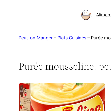
Aller
au
Alimen
contenu
Peut-on Manger
–
Plats Cuisinés
–
Purée mo
Purée mousseline, pe