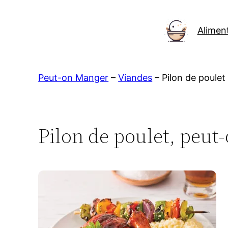
Aller
au
Alimen
contenu
Peut-on Manger
–
Viandes
–
Pilon de poulet
Pilon de poulet, peut