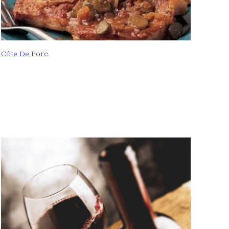
Côte De Porc
: