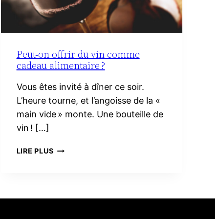
Peut-on offrir du vin comme
cadeau alimentaire ?
Vous êtes invité à dîner ce soir.
L’heure tourne, et l’angoisse de la «
main vide » monte. Une bouteille de
vin ! […]
PEUT-
LIRE PLUS
ON
OFFRIR
DU
VIN
COMME
CADEAU