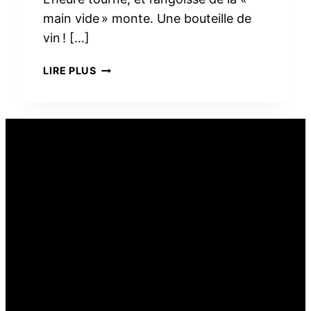
main vide » monte. Une bouteille de
vin ! […]
PEUT-
LIRE PLUS
ON
OFFRIR
DU
VIN
COMME
CADEAU
ALIMENTAIRE ?