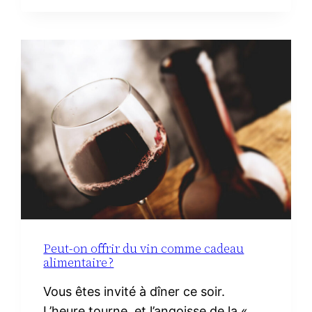
TOILETTE
MINIMALISTE
À
LA
MATERNITÉ :
LE
VRAI
NÉCESSAIRE
Peut-on offrir du vin comme cadeau
alimentaire ?
Vous êtes invité à dîner ce soir.
L’heure tourne, et l’angoisse de la «