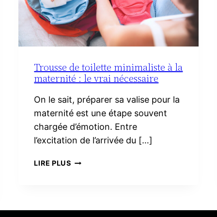
Trousse de toilette minimaliste à la
maternité : le vrai nécessaire
On le sait, préparer sa valise pour la
maternité est une étape souvent
chargée d’émotion. Entre
l’excitation de l’arrivée du […]
TROUSSE
LIRE PLUS
DE
TOILETTE
MINIMALISTE
À
LA