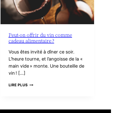
Peut-on offrir du vin comme
cadeau alimentaire ?
Vous êtes invité à dîner ce soir.
L’heure tourne, et l’angoisse de la «
main vide » monte. Une bouteille de
vin ! […]
PEUT-
LIRE PLUS
ON
OFFRIR
DU
VIN
COMME