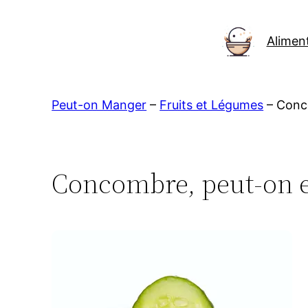
Aller
au
Alimen
contenu
Peut-on Manger
–
Fruits et Légumes
–
Conc
Concombre, peut-on e