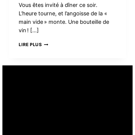
Vous êtes invité à dîner ce soir.
L’heure tourne, et l’angoisse de la «
main vide » monte. Une bouteille de
vin ! […]
PEUT-
LIRE PLUS
ON
OFFRIR
DU
VIN
COMME
CADEAU
ALIMENTAIRE ?