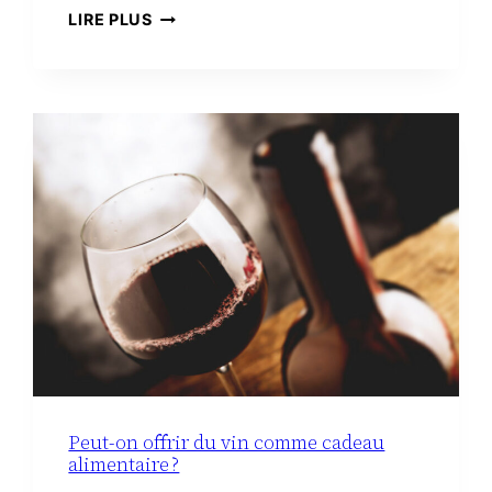
TROUSSE
LIRE PLUS
DE
TOILETTE
MINIMALISTE
À
LA
MATERNITÉ :
LE
VRAI
NÉCESSAIRE
Peut-on offrir du vin comme cadeau
alimentaire ?