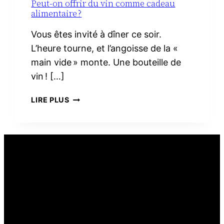
Peut-on offrir du vin comme cadeau
alimentaire ?
Vous êtes invité à dîner ce soir.
L’heure tourne, et l’angoisse de la «
main vide » monte. Une bouteille de
vin ! […]
PEUT-
LIRE PLUS
ON
OFFRIR
DU
VIN
COMME
CADEAU
ALIMENTAIRE ?