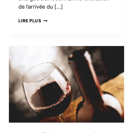
de l’arrivée du […]
TROUSSE
LIRE PLUS
DE
TOILETTE
MINIMALISTE
À
LA
MATERNITÉ :
LE
VRAI
NÉCESSAIRE