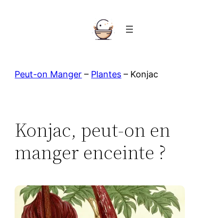
Aller
au
contenu
Peut-on Manger
–
Plantes
–
Konjac
Konjac, peut-on en
manger enceinte ?