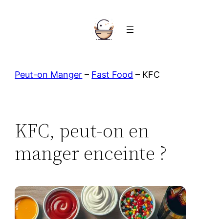
Aller
au
contenu
Peut-on Manger
–
Fast Food
–
KFC
KFC, peut-on en
manger enceinte ?