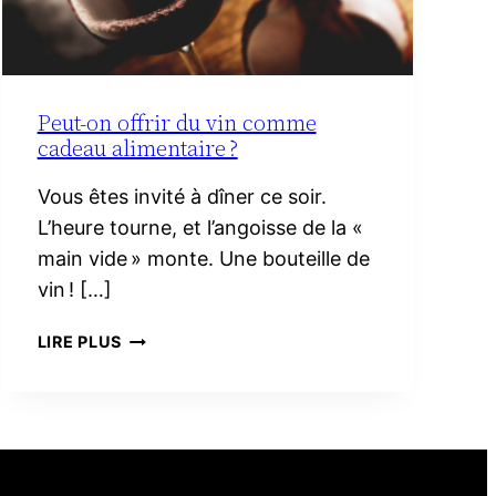
Peut-on offrir du vin comme
cadeau alimentaire ?
Vous êtes invité à dîner ce soir.
L’heure tourne, et l’angoisse de la «
main vide » monte. Une bouteille de
vin ! […]
PEUT-
LIRE PLUS
ON
OFFRIR
DU
VIN
COMME
CADEAU