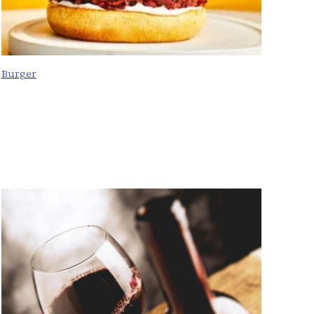
Burger
: