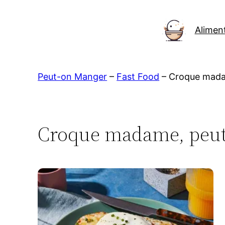
Aller
au
Alimen
contenu
Peut-on Manger
–
Fast Food
–
Croque mad
Croque madame, peut