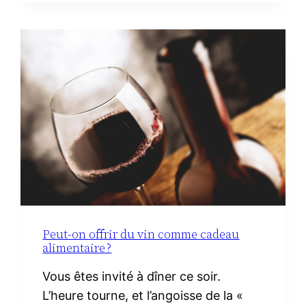
MINIMALISTE
À
LA
MATERNITÉ :
LE
VRAI
NÉCESSAIRE
Peut-on offrir du vin comme cadeau
alimentaire ?
Vous êtes invité à dîner ce soir.
L’heure tourne, et l’angoisse de la «