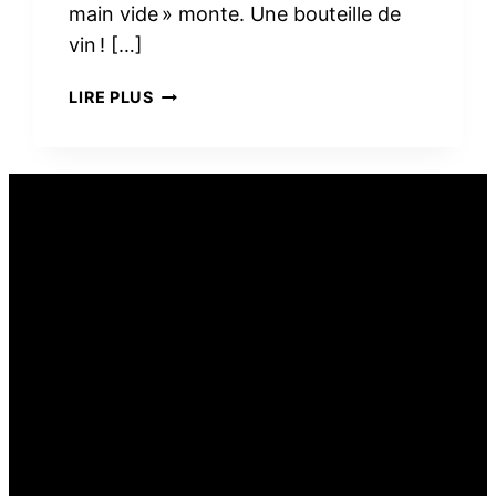
main vide » monte. Une bouteille de
vin ! […]
PEUT-
LIRE PLUS
ON
OFFRIR
DU
VIN
COMME
CADEAU
ALIMENTAIRE ?