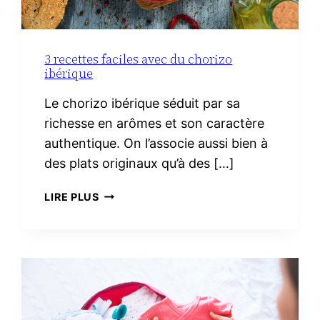
3 recettes faciles avec du chorizo
ibérique
Le chorizo ibérique séduit par sa
richesse en arômes et son caractère
authentique. On l’associe aussi bien à
des plats originaux qu’à des […]
3
LIRE PLUS
RECETTES
FACILES
AVEC
DU
CHORIZO
IBÉRIQUE