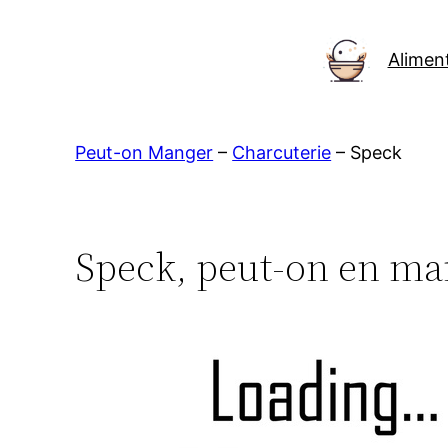
Aller
au
Alimen
contenu
Peut-on Manger
–
Charcuterie
–
Speck
Speck, peut-on en ma