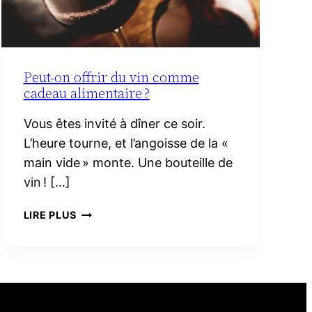
Peut-on offrir du vin comme
cadeau alimentaire ?
Vous êtes invité à dîner ce soir.
L’heure tourne, et l’angoisse de la «
main vide » monte. Une bouteille de
vin ! […]
PEUT-
LIRE PLUS
ON
OFFRIR
DU
VIN
COMME
CADEAU