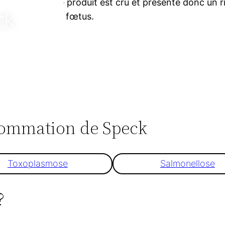
Ce produit est cru et présente donc un r
du fœtus.
nsommation de Speck
Toxoplasmose
Salmonellose
?