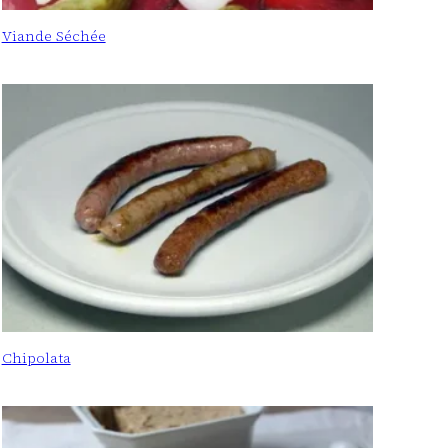
Viande Séchée
Chipolata