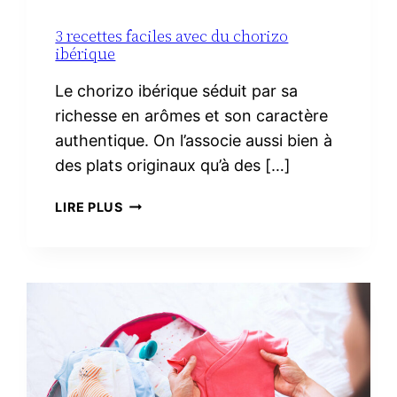
3 recettes faciles avec du chorizo
ibérique
Le chorizo ibérique séduit par sa
richesse en arômes et son caractère
authentique. On l’associe aussi bien à
des plats originaux qu’à des […]
3
LIRE PLUS
RECETTES
FACILES
AVEC
DU
CHORIZO
IBÉRIQUE