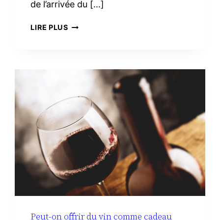
de l’arrivée du […]
TROUSSE
LIRE PLUS
DE
TOILETTE
MINIMALISTE
À
LA
MATERNITÉ :
LE
VRAI
NÉCESSAIRE
Peut-on offrir du vin comme cadeau