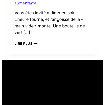
alimentaire ?
Vous êtes invité à dîner ce soir.
L’heure tourne, et l’angoisse de la «
main vide » monte. Une bouteille de
vin ! […]
PEUT-
LIRE PLUS
ON
OFFRIR
DU
VIN
COMME
CADEAU
ALIMENTAIRE ?