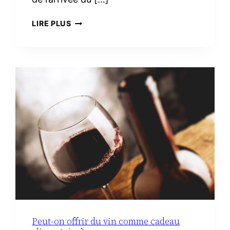
TROUSSE
LIRE PLUS
DE
TOILETTE
MINIMALISTE
À
LA
MATERNITÉ :
LE
VRAI
NÉCESSAIRE
Peut-on offrir du vin comme cadeau