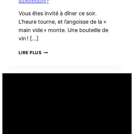
alimentaire ?
Vous êtes invité à dîner ce soir.
L’heure tourne, et l’angoisse de la «
main vide » monte. Une bouteille de
vin ! […]
PEUT-
LIRE PLUS
ON
OFFRIR
DU
VIN
COMME
CADEAU
ALIMENTAIRE ?