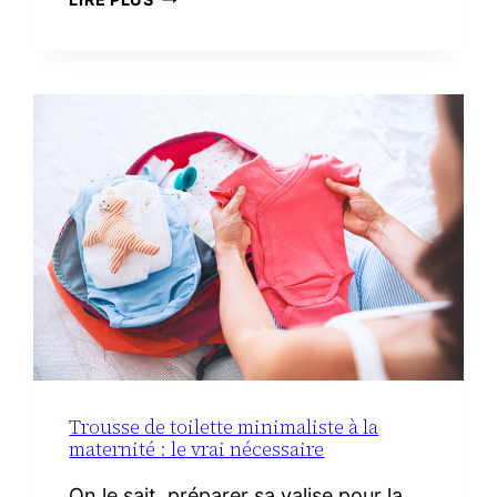
RECETTES
FACILES
AVEC
DU
CHORIZO
IBÉRIQUE
Trousse de toilette minimaliste à la
maternité : le vrai nécessaire
On le sait, préparer sa valise pour la