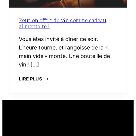
Peut-on offrir du vin comme cadeau
alimentaire ?
Vous êtes invité à dîner ce soir.
L’heure tourne, et l’angoisse de la «
main vide » monte. Une bouteille de
vin ! […]
PEUT-
LIRE PLUS
ON
OFFRIR
DU
VIN
COMME
CADEAU
ALIMENTAIRE ?