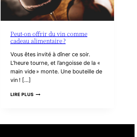
Peut-on offrir du vin comme
cadeau alimentaire ?
Vous êtes invité à dîner ce soir.
L’heure tourne, et l’angoisse de la «
main vide » monte. Une bouteille de
vin ! […]
PEUT-
LIRE PLUS
ON
OFFRIR
DU
VIN
COMME
CADEAU