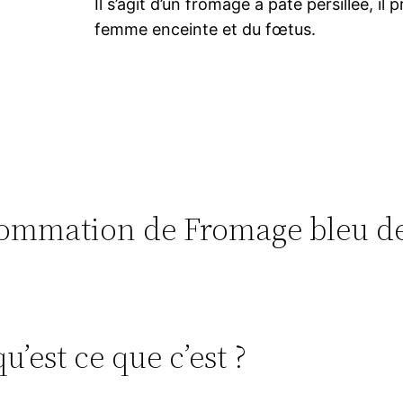
Il s’agit d’un fromage à pâte persillée, il
femme enceinte et du fœtus.
nsommation de Fromage bleu d
’est ce que c’est ?