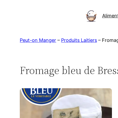
Aller
au
Alimen
contenu
Peut-on Manger
–
Produits Laitiers
–
Fromag
Fromage bleu de Bres