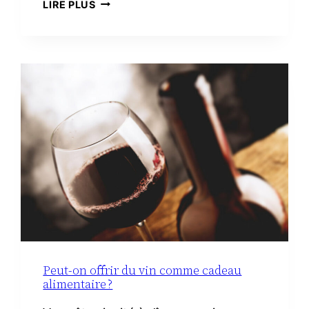
TROUSSE
LIRE PLUS
DE
TOILETTE
MINIMALISTE
À
LA
MATERNITÉ :
LE
VRAI
NÉCESSAIRE
Peut-on offrir du vin comme cadeau
alimentaire ?