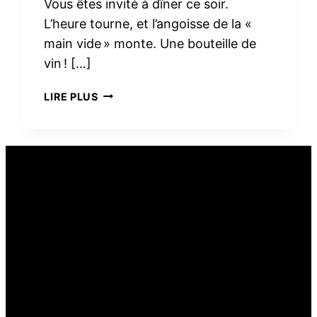
Vous êtes invité à dîner ce soir.
L’heure tourne, et l’angoisse de la «
main vide » monte. Une bouteille de
vin ! […]
PEUT-
LIRE PLUS
ON
OFFRIR
DU
VIN
COMME
CADEAU
ALIMENTAIRE ?