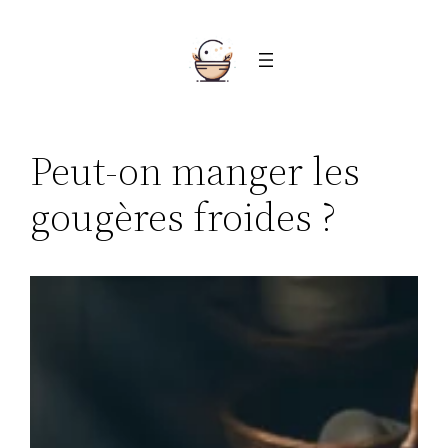
Aller
au
contenu
Peut-on manger les
gougères froides ?