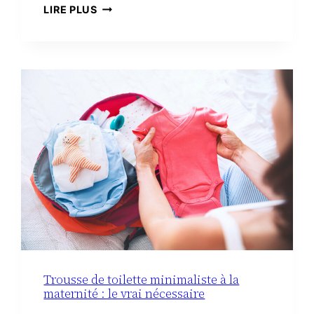
3
LIRE PLUS
RECETTES
FACILES
AVEC
DU
CHORIZO
IBÉRIQUE
Trousse de toilette minimaliste à la
maternité : le vrai nécessaire