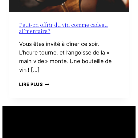
Peut-on offrir du vin comme cadeau
alimentaire ?
Vous êtes invité à dîner ce soir.
L’heure tourne, et l’angoisse de la «
main vide » monte. Une bouteille de
vin ! […]
PEUT-
LIRE PLUS
ON
OFFRIR
DU
VIN
COMME
CADEAU
ALIMENTAIRE ?