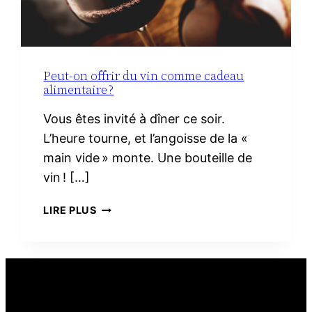
Peut-on offrir du vin comme cadeau
alimentaire ?
Vous êtes invité à dîner ce soir.
L’heure tourne, et l’angoisse de la «
main vide » monte. Une bouteille de
vin ! […]
PEUT-
LIRE PLUS
ON
OFFRIR
DU
VIN
COMME
CADEAU