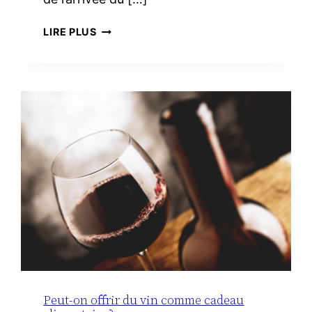
TROUSSE
LIRE PLUS
DE
TOILETTE
MINIMALISTE
À
LA
MATERNITÉ :
LE
VRAI
NÉCESSAIRE
Peut-on offrir du vin comme cadeau