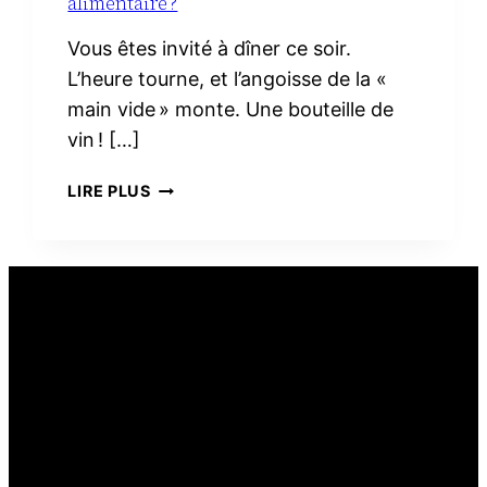
alimentaire ?
Vous êtes invité à dîner ce soir.
L’heure tourne, et l’angoisse de la «
main vide » monte. Une bouteille de
vin ! […]
PEUT-
LIRE PLUS
ON
OFFRIR
DU
VIN
COMME
CADEAU
ALIMENTAIRE ?