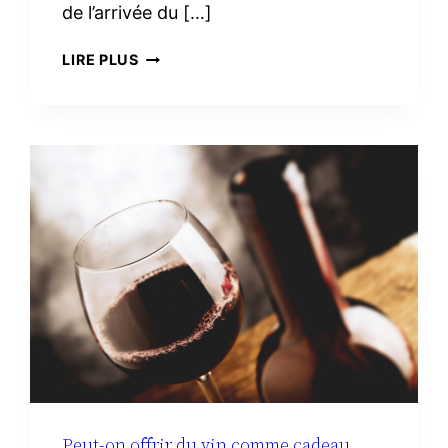
de l’arrivée du […]
TROUSSE
LIRE PLUS
DE
TOILETTE
MINIMALISTE
À
LA
MATERNITÉ :
LE
VRAI
NÉCESSAIRE
Peut-on offrir du vin comme cadeau