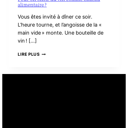
alimentaire ?
Vous êtes invité à dîner ce soir.
L’heure tourne, et l’angoisse de la «
main vide » monte. Une bouteille de
vin ! […]
PEUT-
LIRE PLUS
ON
OFFRIR
DU
VIN
COMME
CADEAU
ALIMENTAIRE ?