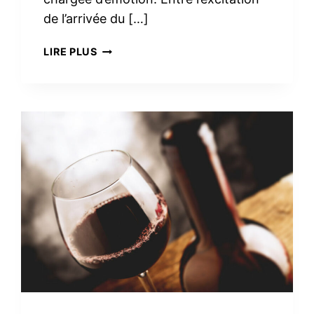
de l’arrivée du […]
TROUSSE
LIRE PLUS
DE
TOILETTE
MINIMALISTE
À
LA
MATERNITÉ :
LE
VRAI
NÉCESSAIRE