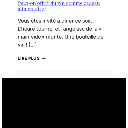
Peut-on offrir du vin comme cadeau
alimentaire ?
Vous êtes invité à dîner ce soir.
L’heure tourne, et l’angoisse de la «
main vide » monte. Une bouteille de
vin ! […]
PEUT-
LIRE PLUS
ON
OFFRIR
DU
VIN
COMME
CADEAU
ALIMENTAIRE ?