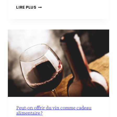
TROUSSE
LIRE PLUS
DE
TOILETTE
MINIMALISTE
À
LA
MATERNITÉ :
LE
VRAI
NÉCESSAIRE
Peut-on offrir du vin comme cadeau
alimentaire ?