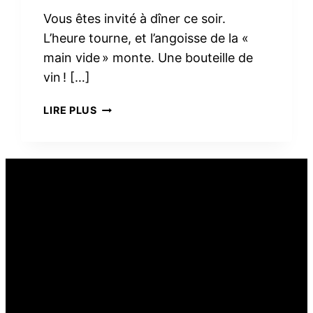
Vous êtes invité à dîner ce soir.
L’heure tourne, et l’angoisse de la «
main vide » monte. Une bouteille de
vin ! […]
PEUT-
LIRE PLUS
ON
OFFRIR
DU
VIN
COMME
CADEAU
ALIMENTAIRE ?