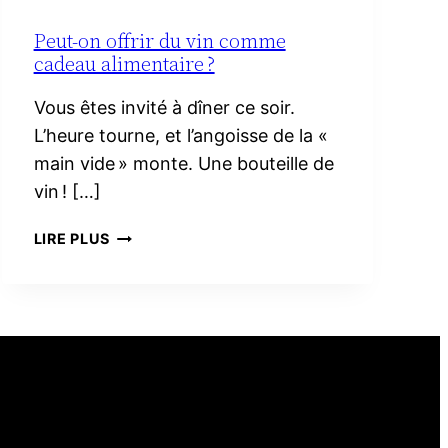
Peut-on offrir du vin comme
cadeau alimentaire ?
Vous êtes invité à dîner ce soir.
L’heure tourne, et l’angoisse de la «
main vide » monte. Une bouteille de
vin ! […]
PEUT-
LIRE PLUS
ON
OFFRIR
DU
VIN
COMME
CADEAU
ALIMENTAIRE ?