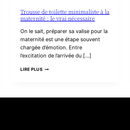
Trousse de toilette minimaliste à la
maternité : le vrai nécessaire
On le sait, préparer sa valise pour la
maternité est une étape souvent
chargée d’émotion. Entre
l’excitation de l’arrivée du […]
TROUSSE
LIRE PLUS
DE
TOILETTE
MINIMALISTE
À
LA
MATERNITÉ :
LE
VRAI
NÉCESSAIRE