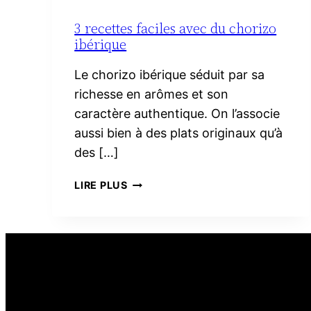
3 recettes faciles avec du chorizo
ibérique
Le chorizo ibérique séduit par sa
richesse en arômes et son
caractère authentique. On l’associe
aussi bien à des plats originaux qu’à
des […]
3
LIRE PLUS
RECETTES
FACILES
AVEC
DU
CHORIZO
IBÉRIQUE