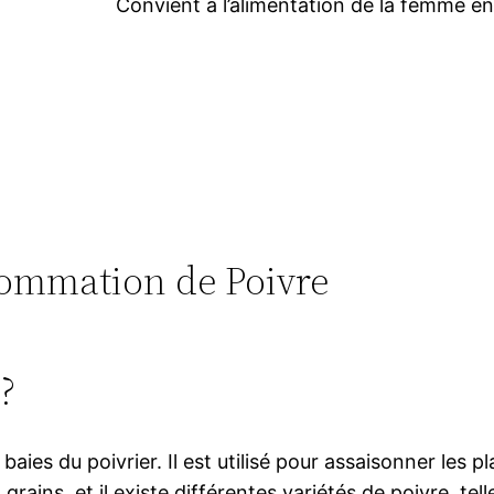
Convient à l’alimentation de la femme en
nsommation de Poivre
 ?
baies du poivrier. Il est utilisé pour assaisonner les 
ains, et il existe différentes variétés de poivre, telle