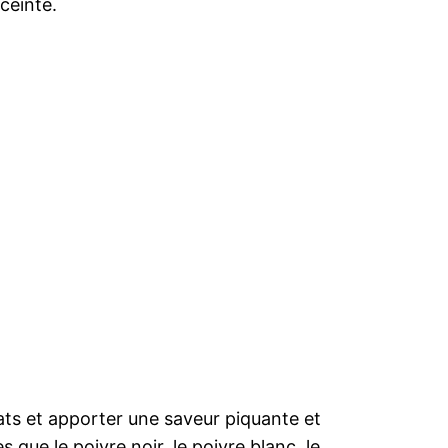
ceinte.
plats et apporter une saveur piquante et
s que le poivre noir, le poivre blanc, le