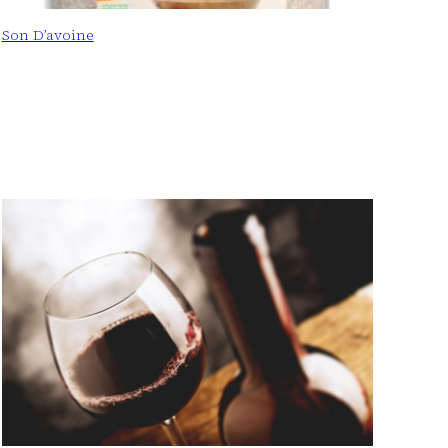
Son D’avoine
: