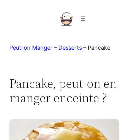
Aller
au
contenu
Peut-on Manger
–
Desserts
–
Pancake
Pancake, peut-on en
manger enceinte ?