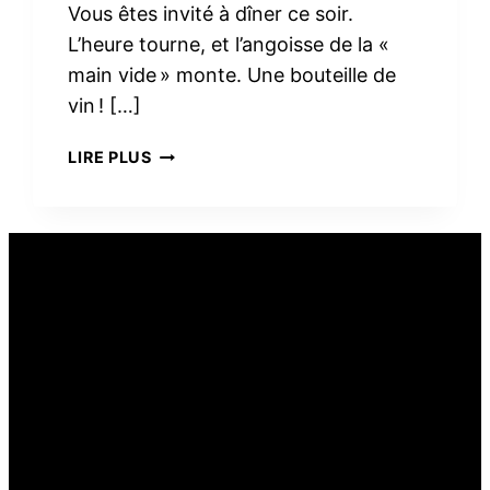
Vous êtes invité à dîner ce soir.
L’heure tourne, et l’angoisse de la «
main vide » monte. Une bouteille de
vin ! […]
PEUT-
LIRE PLUS
ON
OFFRIR
DU
VIN
COMME
CADEAU
ALIMENTAIRE ?