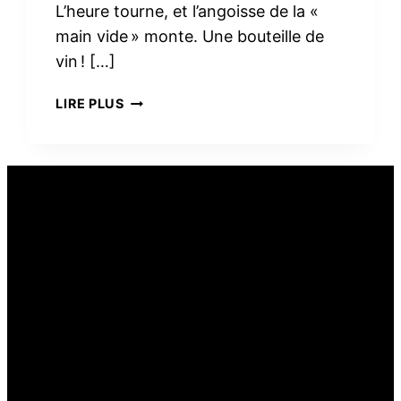
L’heure tourne, et l’angoisse de la «
main vide » monte. Une bouteille de
vin ! […]
PEUT-
LIRE PLUS
ON
OFFRIR
DU
VIN
COMME
CADEAU
ALIMENTAIRE ?