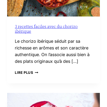
3 recettes faciles avec du chorizo
ibérique
Le chorizo ibérique séduit par sa
richesse en arômes et son caractère
authentique. On l’associe aussi bien à
des plats originaux qu’à des […]
3
LIRE PLUS
RECETTES
FACILES
AVEC
DU
CHORIZO
IBÉRIQUE