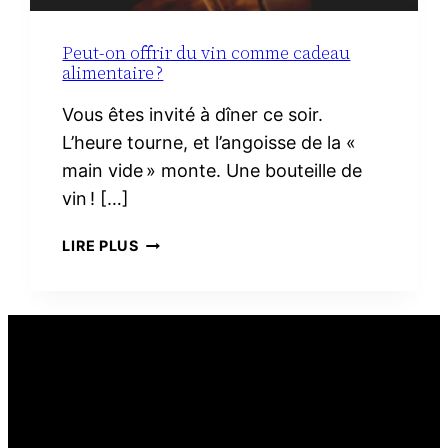
Peut-on offrir du vin comme cadeau
alimentaire ?
Vous êtes invité à dîner ce soir.
L’heure tourne, et l’angoisse de la «
main vide » monte. Une bouteille de
vin ! […]
PEUT-
LIRE PLUS
ON
OFFRIR
DU
VIN
COMME
CADEAU
ALIMENTAIRE ?