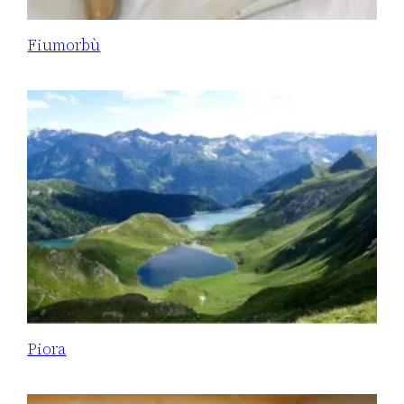
Fiumorbù
Piora