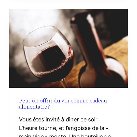
MINIMALISTE
À
LA
MATERNITÉ :
LE
VRAI
NÉCESSAIRE
Peut-on offrir du vin comme cadeau
alimentaire ?
Vous êtes invité à dîner ce soir.
L’heure tourne, et l’angoisse de la «
main vide » monte. Une bouteille de