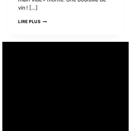
vin ! […]
PEUT-
LIRE PLUS
ON
OFFRIR
DU
VIN
COMME
CADEAU
ALIMENTAIRE ?