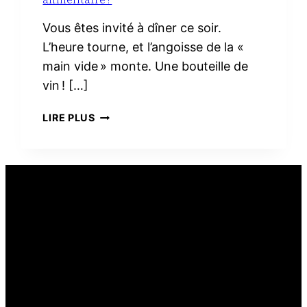
Vous êtes invité à dîner ce soir.
L’heure tourne, et l’angoisse de la «
main vide » monte. Une bouteille de
vin ! […]
PEUT-
LIRE PLUS
ON
OFFRIR
DU
VIN
COMME
CADEAU
ALIMENTAIRE ?