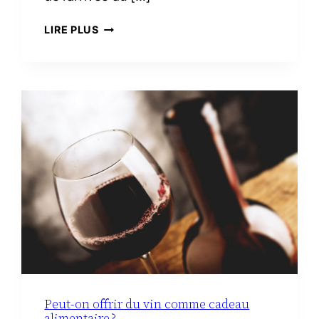
TROUSSE
LIRE PLUS
DE
TOILETTE
MINIMALISTE
À
LA
MATERNITÉ :
LE
VRAI
NÉCESSAIRE
Peut-on offrir du vin comme cadeau
alimentaire ?