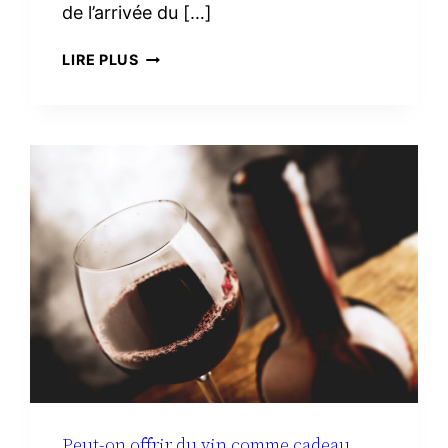
de l’arrivée du […]
TROUSSE
LIRE PLUS
DE
TOILETTE
MINIMALISTE
À
LA
MATERNITÉ :
LE
VRAI
NÉCESSAIRE
Peut-on offrir du vin comme cadeau