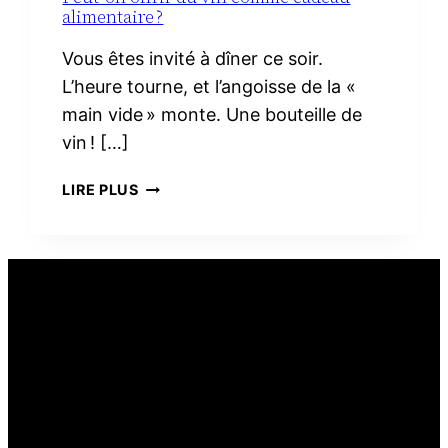
alimentaire ?
Vous êtes invité à dîner ce soir.
L’heure tourne, et l’angoisse de la «
main vide » monte. Une bouteille de
vin ! […]
PEUT-
LIRE PLUS
ON
OFFRIR
DU
VIN
COMME
CADEAU
ALIMENTAIRE ?